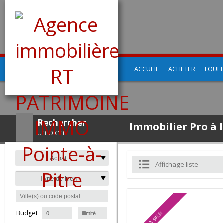
ACCUEIL
ACHETER
LO
Rechercher
Immobilier Pro 
un bien
Achat
Affichage liste
Type de bien
à
Budget