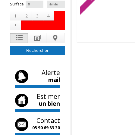
A saisir
à
Surface
1
2
3
4
+
Alerte
mail
Estimer
un bien
Contact