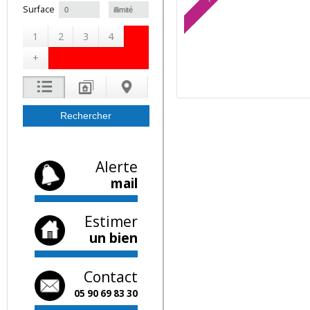
A saisir
à
Surface
1
2
3
4
+
Alerte
mail
Estimer
un bien
Contact