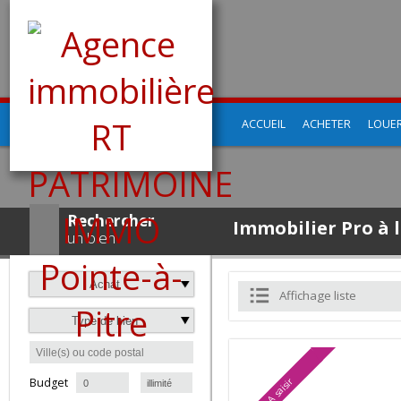
ACCUEIL
ACHETER
LO
Rechercher
Immobilier Pro 
un bien
Achat
Affichage liste
Type de bien
à
Budget