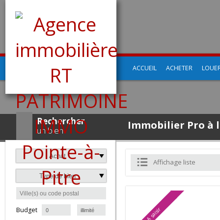
ACCUEIL
ACHETER
LO
Rechercher
Immobilier Pro 
un bien
Achat
Affichage liste
Type de bien
à
Budget