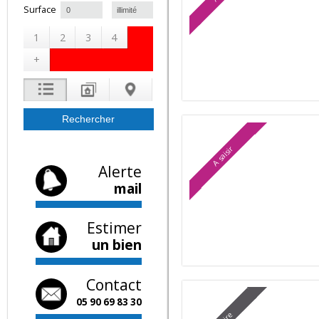
A saisir
à
Surface
1
2
3
4
+
A saisir
Alerte
mail
Estimer
un bien
Contact