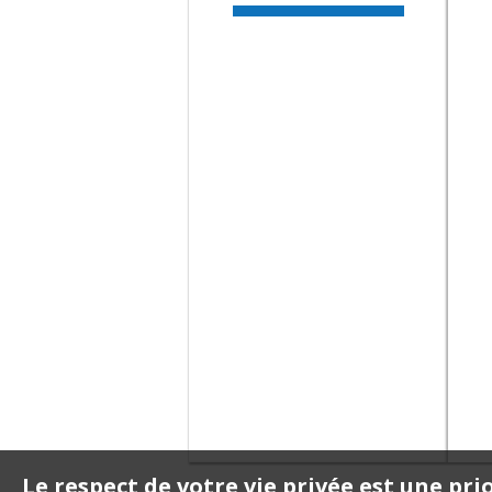
RT PATRIMOINE
IMMO
RUE PAUL VALENTINO
97110
Pointe-à-Pitre
rt.patrimoine.immo@gmai
l.com
05 90 69 83 30
06 90 93 80 44
RTCGP
rue Paul Valentino,
Immeuble Stephane
97110
Pointe-à-Pitre
contact@rtcgp.fr
05 90 69 86 82
Le respect de votre vie privée est une pri