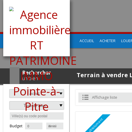
ACCUEIL
ACHETER
LO
Rechercher
Terrain à vendr
un bien
Achat
Affichage liste
Type de bien
à
Budget