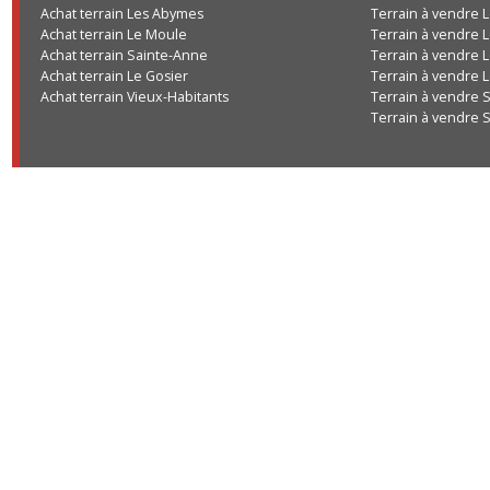
Achat terrain Les Abymes
Terrain à vend
Achat terrain Le Moule
Terrain à vend
Achat terrain Sainte-Anne
Terrain à vend
Achat terrain Le Gosier
Terrain à vend
Achat terrain Vieux-Habitants
Terrain à vend
Terrain à vend