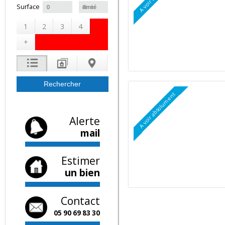
A voir absolument
à
Surface
1
2
3
4
+
A voir absolument
Alerte
mail
Estimer
un bien
Contact