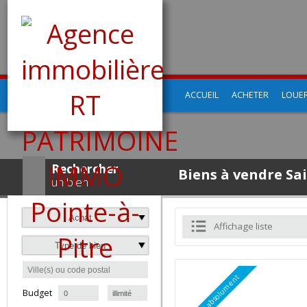
ACCUEIL
ACHETER
LO
Rechercher
Biens à vendre 
un bien
Achat
Affichage liste
Type de bien
à
Budget