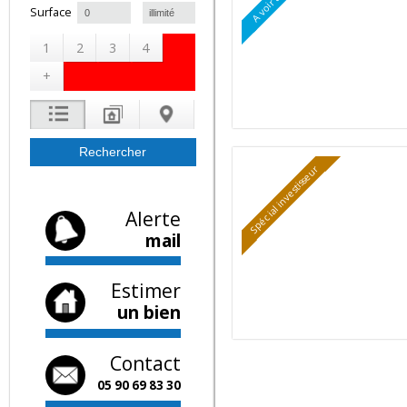
A voir absolument
à
Surface
1
2
3
4
+
Spécial investisseur
Alerte
mail
Estimer
un bien
Contact