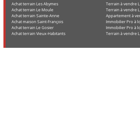
Achat terrain Les Abymes
Terrain à vend
Achat terrain Le Moule
Terrain à vend
Achat terrain Sainte-Anne
Appartement à
Achat maison Saint-François
Immobilier Pro
Achat terrain Le Gosier
Immobilier Pro
Achat terrain Vieux-Habitants
Terrain à vend