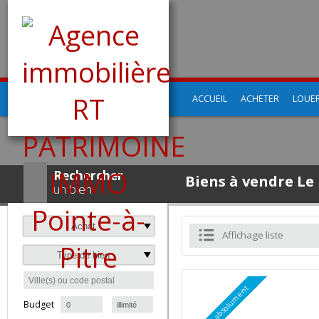
ACCUEIL
ACHETER
LO
Rechercher
Biens à vendre 
un bien
Achat
Affichage liste
Type de bien
à
Budget