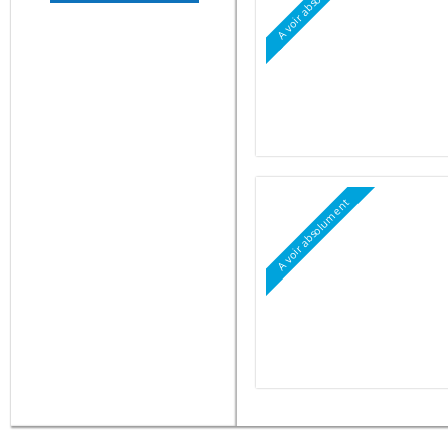
A voir absolument
05 90 69 83 30
RT PATRIMOINE
IMMO
RUE PAUL VALENTINO
97110
Pointe-à-Pitre
rt.patrimoine.immo@gm
ail.com
05 90 69 83 30
06 90 93 80 44
A voir absolument
RTCGP
rue Paul Valentino,
Immeuble Stephane
97110
Pointe-à-Pitre
contact@rtcgp.fr
05 90 69 86 82