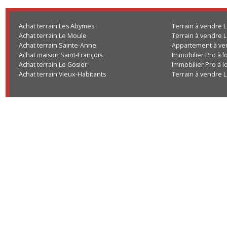
Achat terrain Les Abymes
Terrain à vend
Achat terrain Le Moule
Terrain à vend
Achat terrain Sainte-Anne
Appartement à
Achat maison Saint-François
Immobilier Pro
Achat terrain Le Gosier
Immobilier Pro
Achat terrain Vieux-Habitants
Terrain à vend