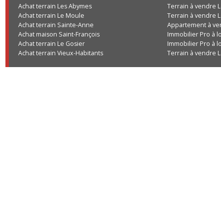
Achat terrain Les Abymes
Terrain à vend
Achat terrain Le Moule
Terrain à vend
Achat terrain Sainte-Anne
Appartement à
Achat maison Saint-François
Immobilier Pro
Achat terrain Le Gosier
Immobilier Pro
Achat terrain Vieux-Habitants
Terrain à vend