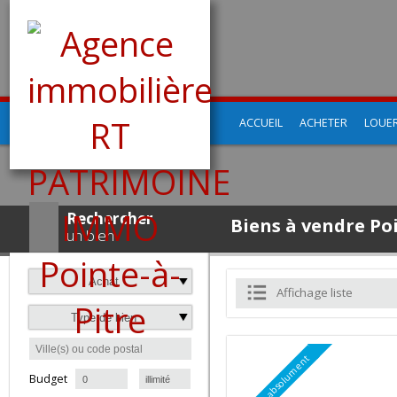
ACCUEIL
ACHETER
LO
Rechercher
Biens à vendre P
un bien
Achat
Affichage liste
Type de bien
à
Budget