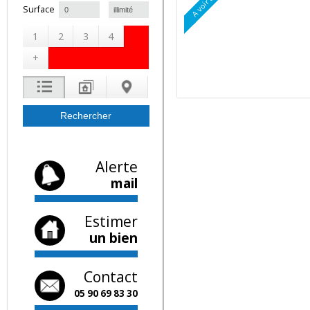
A voir absolument
à
Surface
1
2
3
4
+
Alerte
mail
Estimer
un bien
Contact