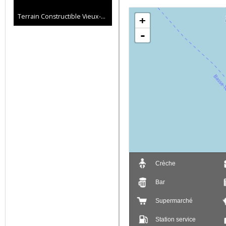
Terrain Constructible Vieux-Habitants 10 a 39 ca
+
-
Crèche
Bar