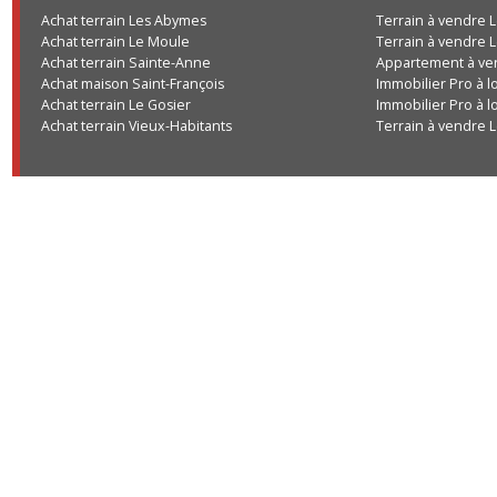
Achat terrain Les Abymes
Terrain à vend
Achat terrain Le Moule
Terrain à vend
Achat terrain Sainte-Anne
Appartement à
Achat maison Saint-François
Immobilier Pro
Achat terrain Le Gosier
Immobilier Pro
Achat terrain Vieux-Habitants
Terrain à vend