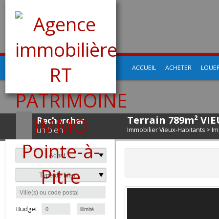
ACCUEIL
ACHETER
LO
Terrain 789m² 
Rechercher
un bien
Immobilier Vieux-Habitants
Achat
Type de bien
à
Budget