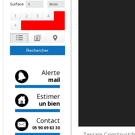
à
Surface
1
2
3
4
+
Alerte
mail
Estimer
un bien
Contact