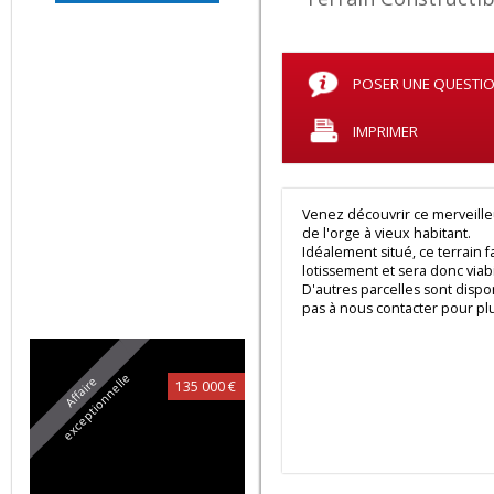
05 90 69 83 30
RT PATRIMOINE
IMMO
POSER UNE QUES
RUE PAUL VALENTINO
97110
Pointe-à-Pitre
IMPRIMER
rt.patrimoine.immo@gm
ail.com
05 90 69 83 30
06 90 93 80 44
Venez découvrir ce merveil
de l'orge à vieux habitant.
Idéalement situé, ce terrai
lotissement et sera donc vi
Biens similaires :
D'autres parcelles sont d
pas à nous contacter pour
e
A
f
f
a
i
r
e
e
x
c
e
p
t
i
o
n
n
e
l
l
135 000 €