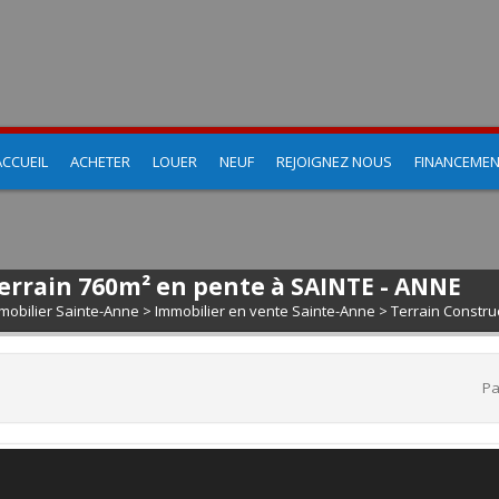
ACCUEIL
ACHETER
LOUER
NEUF
REJOIGNEZ NOUS
FINANCEME
errain 760m² en pente à SAINTE - ANNE
mobilier Sainte-Anne
>
Immobilier en vente Sainte-Anne
>
Terrain Constru
Pa