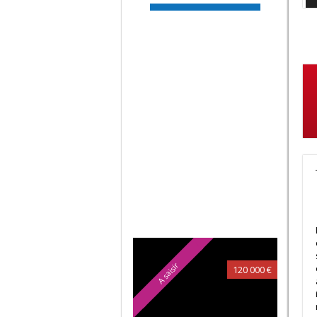
RT PATRIMOINE
IMMO
RUE PAUL VALENTINO
97110
Pointe-à-Pitre
rt.patrimoine.immo@gmai
l.com
05 90 69 83 30
06 90 93 80 44
Biens similaires :
A saisir
120 000 €