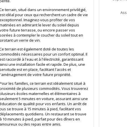
pente.
Ce terrain, situé dans un environnement privilégié,
Ass
est idéal pour ceux qui recherchent un cadre de vie
exceptionnel. Imaginez-vous profiter de vos
matinées en admirant le lever du soleil depuis
votre future terrasse, ou encore passer vos
soirées à contempler le coucher du soleil tout en
sirotant un verre de vin.
Ce terrain est également doté de toutes les
commodités nécessaires pour un confort optimal. Il
est raccordé à l'eau et à l'électricité, garantissant
ainsi une installation facile et rapide. De plus, une
servitude est en place, facilitant l'accès et
l'aménagement de votre future propriété.
Pour les familles, ce terrain est idéalement situé à
proximité de plusieurs commodités. Vous trouverez
plusieurs écoles maternelles et élémentaires à
seulement 5 minutes en voiture, assurant ainsi une
éducation de qualité pour vos enfants. Un arrêt de
bus se trouve à 15 minutes à pied, facilitant vos
déplacements quotidiens. Un restaurant se trouve
à 10 minutes à pied, parfait pour des dîners en
amoureux ou des repas entre amis.