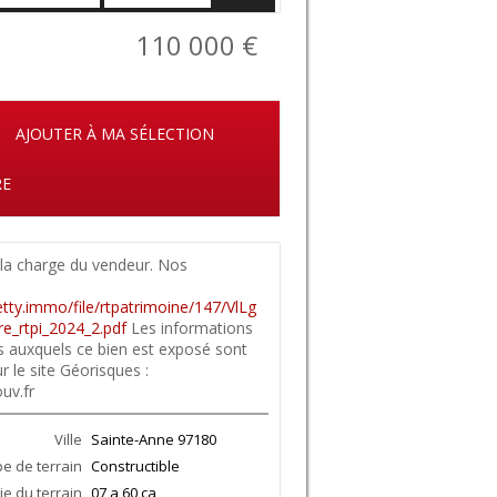
110 000 €
AJOUTER À MA SÉLECTION
RE
la charge du vendeur. Nos
netty.immo/file/rtpatrimoine/147/VlLg
aire_rtpi_2024_2.pdf
Les informations
es auxquels ce bien est exposé sont
r le site Géorisques :
uv.fr
Ville
Sainte-Anne
97180
e de terrain
Constructible
ie du terrain
07 a 60 ca