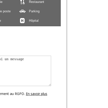
ie
Restaurant
e poste
Parking
e
Hôpital
mément au RGPD.
En savoir plus