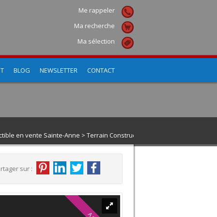
Me rappeler
Ma recherche
Ma sélection
NT
BLOG
NEWSLETTER
CONTACT
ctible en vente Sainte-Anne
> Terrain Constructible VT216
rtager sur :