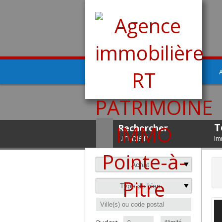
T
Rechercher
un bien
Im
Achat
Type de bien