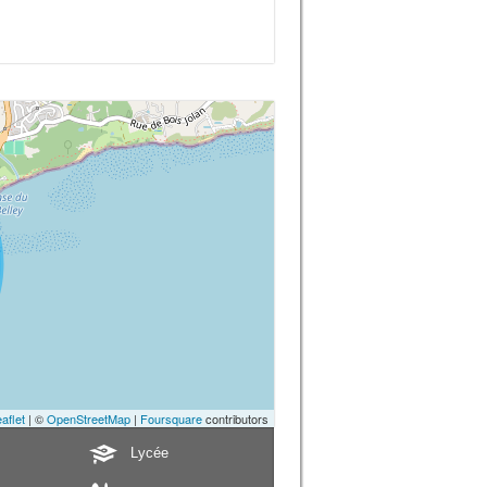
aflet
| ©
OpenStreetMap
|
Foursquare
contributors
Lycée