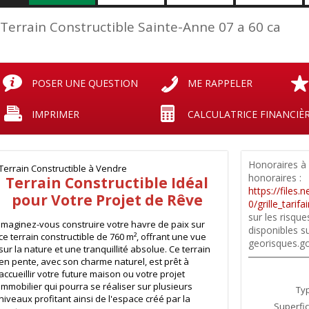
Terrain Constructible Sainte-Anne 07 a 60 ca
POSER UNE QUESTION
ME RAPPELER
IMPRIMER
CALCULATRICE FINANCIÈ
Honoraires à 
Terrain Constructible à Vendre
honoraires :
Terrain Constructible Idéal
https://files.
pour Votre Projet de Rêve
0/grille_tarif
sur les risqu
Imaginez-vous construire votre havre de paix sur
disponibles su
ce terrain constructible de 760 m², offrant une vue
georisques.go
sur la nature et une tranquillité absolue. Ce terrain
en pente, avec son charme naturel, est prêt à
accueillir votre future maison ou votre projet
immobilier qui pourra se réaliser sur plusieurs
Typ
niveaux profitant ainsi de l'espace créé par la
Superfic