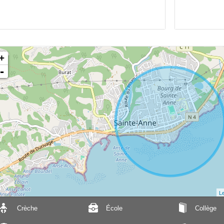
+
-
Le
Crèche
École
Collège