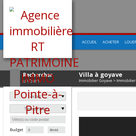
ACCUEIL
ACHETER
LO
Villa à goyave
Rechercher
un bien
Immobilier Goyave
>
Immobi
Achat
Type de bien
à
Budget