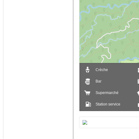
+
-
Crèche
Bar
Supermarché
Station service