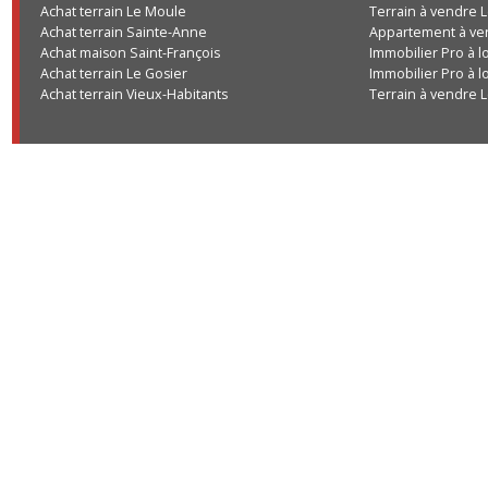
Achat terrain Les Abymes
Terrain à vend
Achat terrain Le Moule
Terrain à vend
Achat terrain Sainte-Anne
Appartement à
Achat maison Saint-François
Immobilier Pro
Achat terrain Le Gosier
Immobilier Pro
Achat terrain Vieux-Habitants
Terrain à vend