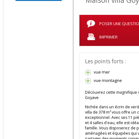
05 90 69 83 30
Maison villa 
RT PATRIMOINE
IMMO
POSER UNE QUES
RUE PAUL VALENTINO
97110
Pointe-à-Pitre
IMPRIMER
rt.patrimoine.immo@gm
ail.com
05 90 69 83 30
06 90 93 80 44
Les points forts :
vue mer
vue montagne
Découvrez cette magnifiqu
Goyave
Nichée dans un écrin de v
villa de 378 m² vous offre 
exceptionnel. Avec ses 11