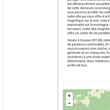
et 4 salles d'eau, elle es
famille. Vous disposerez d
aménagées et équipées qu
partager des moments conv
est démesurément accueil
de cette demeure se prolo
vous pourrez profiter du 
cette villa qui vous offre à
magnifique sur la mer, m
imprenable sur la montag
terrasses. Cette villa, bai
offre un cadre de vie paisi
Située à Goyave (97128), ce
de plusieurs commodités. 
vous trouverez une crèch
générale et un restaurant
accéderez à une école ma
élémentaire, deux médeci
arrêts de bus.